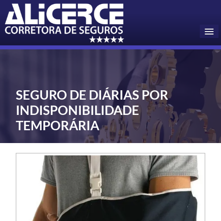
Home
Pedir Cotação
SEGURO DE DIÁRIAS POR
INDISPONIBILIDADE
Seguros Online
TEMPORÁRIA
Informações
Contatos
A Empresa
▼
Blog