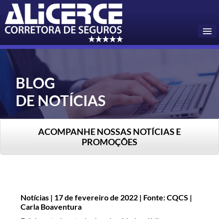
Home
BLOG
Pedir Cotação
DE NOTÍCIAS
Seguros Online
Informações
ACOMPANHE NOSSAS NOTÍCIAS E
PROMOÇÕES
Contatos
A Empresa
▼
Tragédia em Petrópolis RJ
Blog
Notícias | 17 de fevereiro de 2022 | Fonte: CQCS |
Carla Boaventura